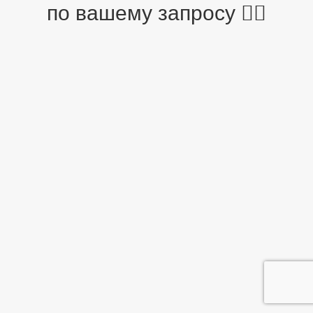
по вашему запросу 🤷‍♂️