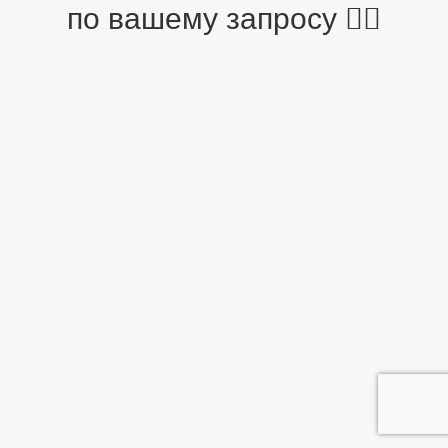
по вашему запросу 🤷‍♂️