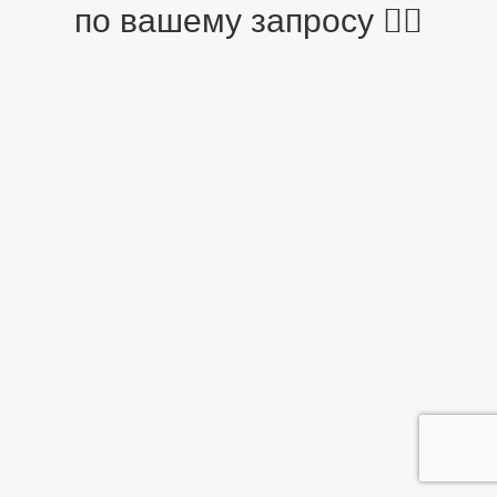
по вашему запросу 🤷‍♂️