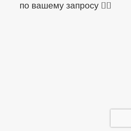
по вашему запросу 🤷‍♂️