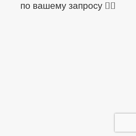
по вашему запросу 🤷‍♂️