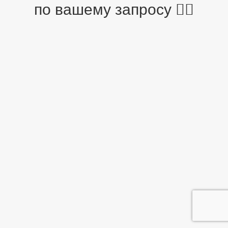
по вашему запросу 🤷‍♂️