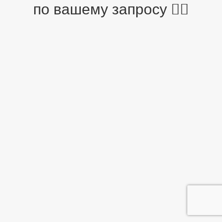
по вашему запросу 🤷‍♂️