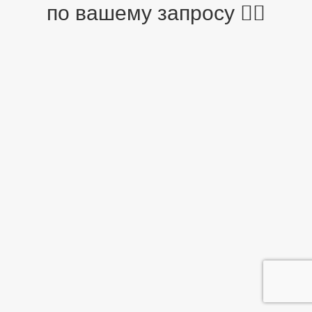
по вашему запросу 🤷‍♂️