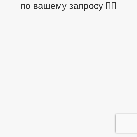
по вашему запросу 🤷‍♂️