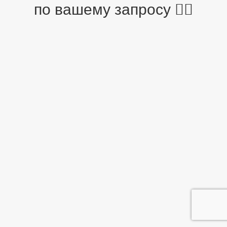
по вашему запросу 🤷‍♂️