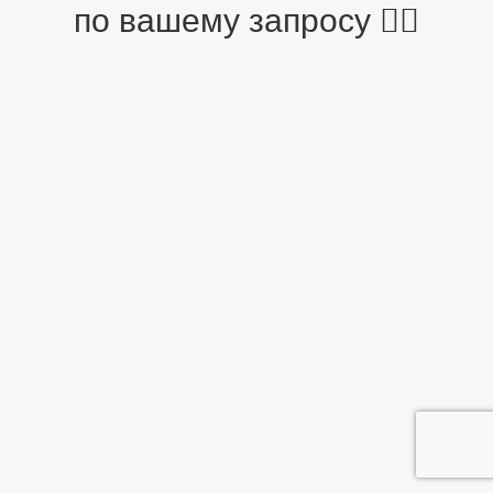
по вашему запросу 🤷‍♂️