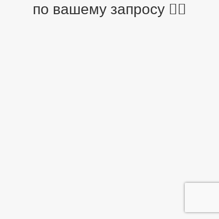
по вашему запросу 🤷‍♂️