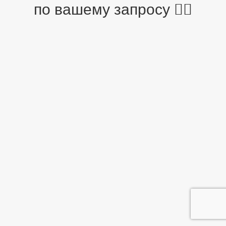
по вашему запросу 🤷‍♂️