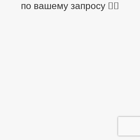
по вашему запросу 🤷‍♂️