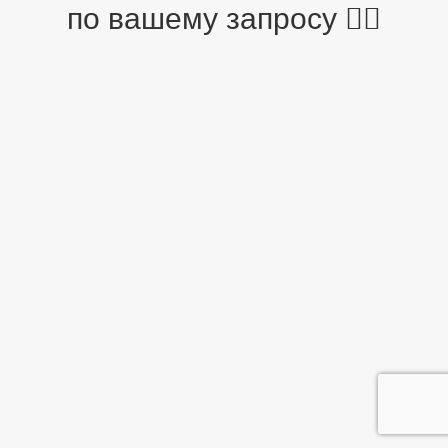
по вашему запросу 🤷‍♂️