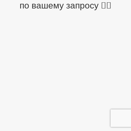
по вашему запросу 🤷‍♂️